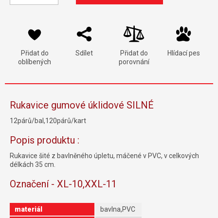
Přidat do
Sdílet
Přidat do
Hlídací pes
oblíbených
porovnání
Rukavice gumové úklidové SILNÉ
12párů/bal,120párů/kart
Popis produktu :
Rukavice šité z bavlněného úpletu, máčené v PVC, v celkových
délkách 35 cm.
Označení - XL-10,XXL-11
materiál
bavlna,PVC