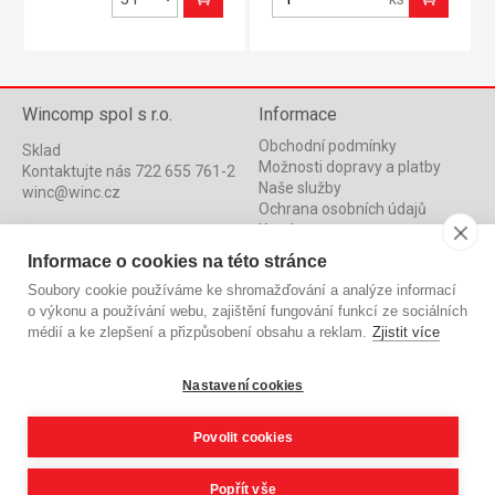
Wincomp spol s r.o.
Informace
Obchodní podmínky
Sklad
Možnosti dopravy a platby
Kontaktujte nás 722 655 761-2
Naše služby
winc@winc.cz
Ochrana osobních údajů
Katalog
Adresa Skladu
Novinky
CTPark HK A2
Informace o cookies na této stránce
Akce
Bratří Štefanů 1219/91
Soubory cookie používáme ke shromažďování a analýze informací
500 03 Hradec Králové
o výkonu a používání webu, zajištění fungování funkcí ze sociálních
médií a ke zlepšení a přizpůsobení obsahu a reklam.
Zjistit více
Po-Pá: 9:00 – 17:00
So: 9:00 – 14:00
Nastavení cookies
Kontaktujte nás:
Povolit cookies
Popřít vše