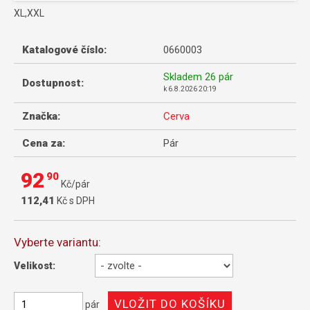
XL,XXL
Katalogové číslo:
0660003
Skladem
26 pár
Dostupnost:
k
6.8.2026 20:19
Značka:
Cerva
Cena za:
Pár
92
90
Kč/pár
112,41
Kč s DPH
Vyberte variantu:
Velikost:
pár