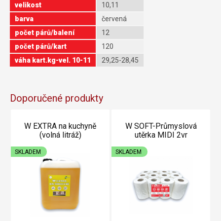
velikost
10,11
barva
červená
počet párů/balení
12
počet párů/kart
120
váha kart.kg-vel. 10-11
29,25-28,45
Doporučené produkty
W EXTRA na kuchyně
W SOFT-Průmyslová
(volná litráž)
utěrka MIDI 2vr
SKLADEM
SKLADEM