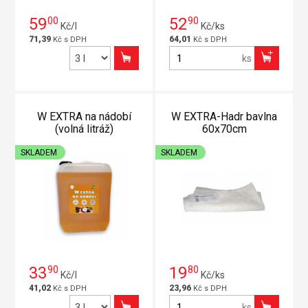
59
00
52
90
Kč/l
Kč/ks
71,39
64,01
Kč s DPH
Kč s DPH
ks
W EXTRA na nádobí
W EXTRA-Hadr bavlna
(volná litráž)
60x70cm
SKLADEM
SKLADEM
33
90
19
80
Kč/l
Kč/ks
41,02
23,96
Kč s DPH
Kč s DPH
ks