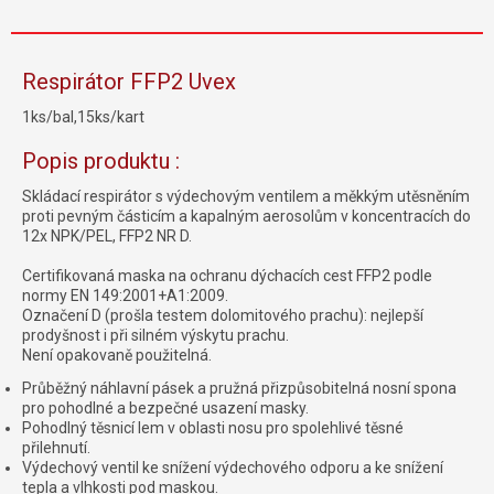
Respirátor FFP2 Uvex
1ks/bal,15ks/kart
Popis produktu :
Skládací respirátor s výdechovým ventilem a měkkým utěsněním
proti pevným částicím a kapalným aerosolům v koncentracích do
12x NPK/PEL, FFP2 NR D.
Certifikovaná maska na ochranu dýchacích cest FFP2 podle
normy EN 149:2001+A1:2009.
Označení D (prošla testem dolomitového prachu): nejlepší
prodyšnost i při silném výskytu prachu.
Není opakovaně použitelná.
Průběžný náhlavní pásek a pružná přizpůsobitelná nosní spona
pro pohodlné a bezpečné usazení masky.
Pohodlný těsnicí lem v oblasti nosu pro spolehlivé těsné
přilehnutí.
Výdechový ventil ke snížení výdechového odporu a ke snížení
tepla a vlhkosti pod maskou.