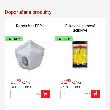
Doporučené produkty
Respirátor FFP1
Rukavice gumové
úklidové
SKLADEM
SKLADEM
29
90
22
90
Kč/ks
Kč/pár
36,18
27,71
Kč s DPH
Kč s DPH
ks
pár