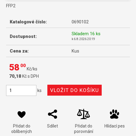
FFP2
Katalogové číslo:
0690102
Skladem
16 ks
Dostupnost:
k
6.8.2026 20:19
Cena za:
Kus
58
00
Kč/ks
70,18
Kč s DPH
ks
Přidat do
Sdílet
Přidat do
Hlídací pes
oblíbených
porovnání