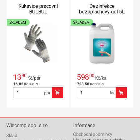
Rukavice pracovní
Dezinfekce
BULBUL
bezoplachový gel 5L
SKLADEM
SKLADEM
13
90
598
00
Kč/pár
Kč/ks
16,82
723,58
Kč s DPH
Kč s DPH
pár
ks
Wincomp spol s r.o.
Informace
Obchodní podmínky
Sklad