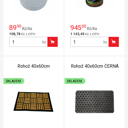
89
90
945
00
Kč/ks
Kč/ks
108,78
1 143,45
Kč s DPH
Kč s DPH
ks
ks
Rohož 40x60cm
Rohož 40x60cm ČERNÁ
SKLADEM
SKLADEM