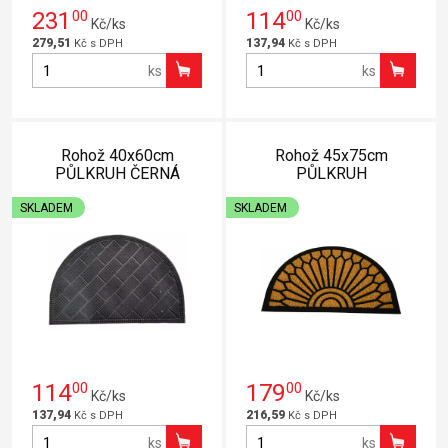
231
00
114
00
Kč/ks
Kč/ks
279,51
137,94
Kč s DPH
Kč s DPH
ks
ks
Rohož 40x60cm
Rohož 45x75cm
PŮLKRUH ČERNÁ
PŮLKRUH
SKLADEM
SKLADEM
114
00
179
00
Kč/ks
Kč/ks
137,94
216,59
Kč s DPH
Kč s DPH
ks
ks