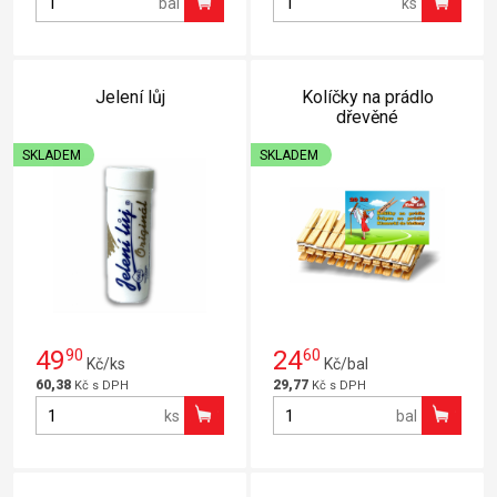
bal
ks
Jelení lůj
Kolíčky na prádlo
dřevěné
SKLADEM
SKLADEM
49
90
24
60
Kč/ks
Kč/bal
60,38
29,77
Kč s DPH
Kč s DPH
ks
bal