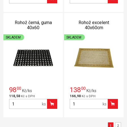
Rohož černá, guma
Rohož excelent
40x60
40x60cm
SKLADEM
SKLADEM
98
00
138
00
Kč/ks
Kč/ks
118,58
166,98
Kč s DPH
Kč s DPH
ks
ks
1
2