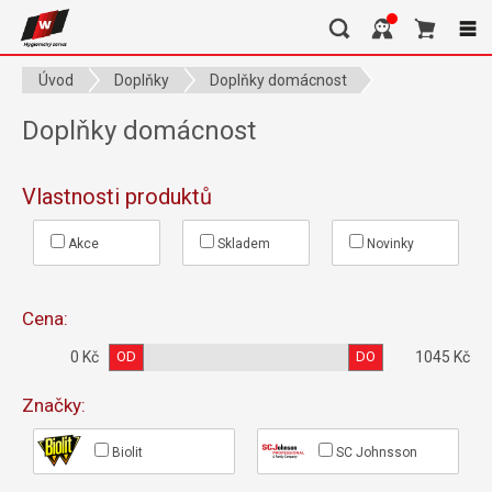
Úvod
Doplňky
Doplňky domácnost
Doplňky domácnost
Vlastnosti produktů
Akce
Skladem
Novinky
Cena:
0 Kč
OD
DO
1045 Kč
Značky:
Biolit
SC Johnsson