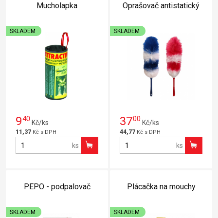
Mucholapka
Oprašovač antistatický
SKLADEM
SKLADEM
9
40
37
00
Kč/ks
Kč/ks
11,37
44,77
Kč s DPH
Kč s DPH
ks
ks
PEPO - podpalovač
Plácačka na mouchy
SKLADEM
SKLADEM