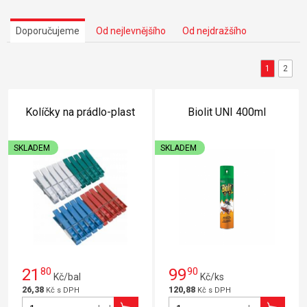
Doporučujeme
Od nejlevnějšího
Od nejdražšího
1
2
Kolíčky na prádlo-plast
Biolit UNI 400ml
SKLADEM
SKLADEM
21
80
99
90
Kč/bal
Kč/ks
26,38
120,88
Kč s DPH
Kč s DPH