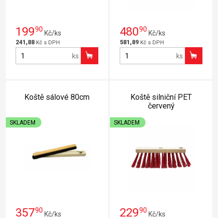
199
90
480
90
Kč/ks
Kč/ks
241,88
581,89
Kč s DPH
Kč s DPH
ks
ks
Koště sálové 80cm
Koště silniční PET
červený
SKLADEM
SKLADEM
357
90
229
90
Kč/ks
Kč/ks