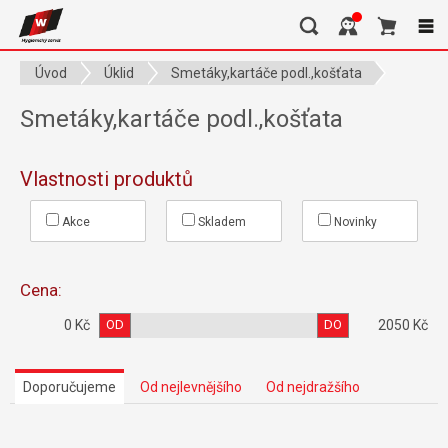
Úvod
Úklid
Smetáky,kartáče podl.,košťata
Smetáky,kartáče podl.,košťata
Vlastnosti produktů
Akce
Skladem
Novinky
Cena:
0 Kč
OD
DO
2050 Kč
Doporučujeme
Od nejlevnějšího
Od nejdražšího