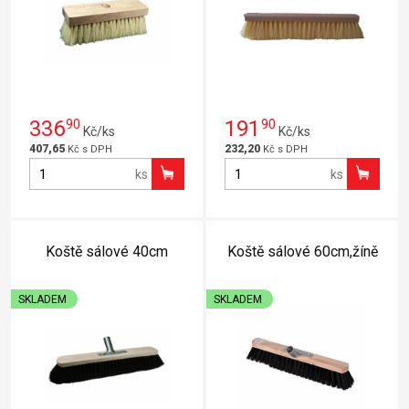
336
90
191
90
Kč/ks
Kč/ks
407,65
232,20
Kč s DPH
Kč s DPH
ks
ks
Koště sálové 40cm
Koště sálové 60cm,žíně
SKLADEM
SKLADEM