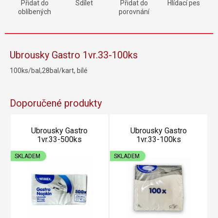
Přidat do
Sdílet
Přidat do
Hlídací pes
oblíbených
porovnání
Ubrousky Gastro 1vr.33-100ks
100ks/bal,28bal/kart, bílé
Doporučené produkty
Ubrousky Gastro
Ubrousky Gastro
1vr.33-500ks
1vr.33-100ks
SKLADEM
SKLADEM