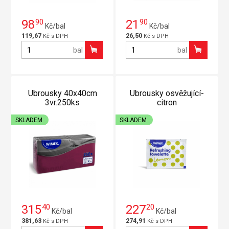
98
90
21
90
Kč/bal
Kč/bal
119,67
26,50
Kč s DPH
Kč s DPH
bal
bal
Ubrousky 40x40cm
Ubrousky osvěžující-
3vr.250ks
citron
SKLADEM
SKLADEM
315
40
227
20
Kč/bal
Kč/bal
381,63
274,91
Kč s DPH
Kč s DPH