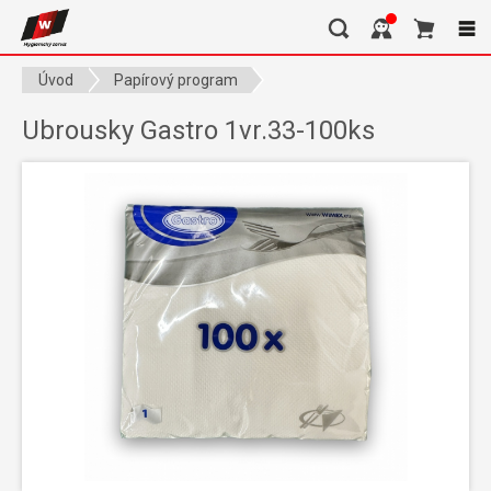
Úvod
Papírový program
Ubrousky,papírové kapesníčky
Ubrousky Gastro 1vr.33-100ks
Ubrousky Gastro 1vr.33-100ks