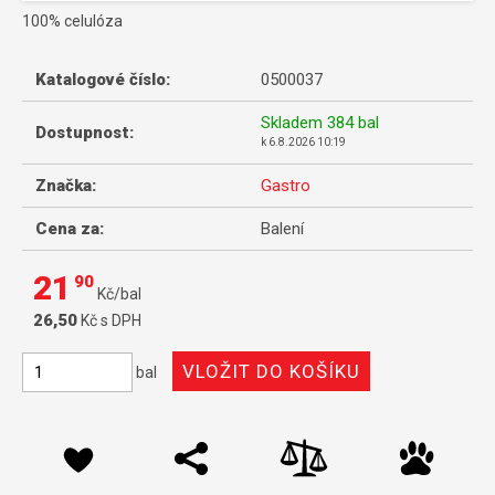
100% celulóza
Katalogové číslo:
0500037
Skladem
384 bal
Dostupnost:
k
6.8.2026 10:19
Značka:
Gastro
Cena za:
Balení
21
90
Kč/bal
26,50
Kč s DPH
bal