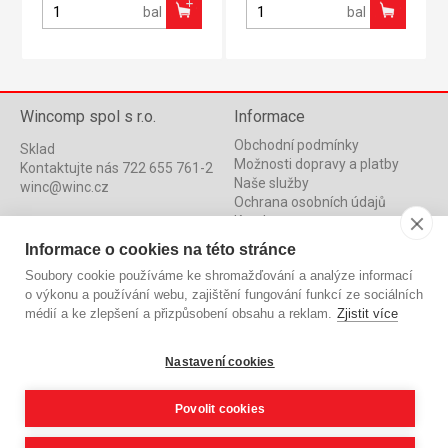
bal
bal
Wincomp spol s r.o.
Informace
Obchodní podmínky
Sklad
Možnosti dopravy a platby
Kontaktujte nás 722 655 761-2
Naše služby
winc@winc.cz
Ochrana osobních údajů
Katalog
Adresa Skladu
Novinky
CTPark HK A2
Informace o cookies na této stránce
Akce
Bratří Štefanů 1219/91
Soubory cookie používáme ke shromažďování a analýze informací
500 03 Hradec Králové
o výkonu a používání webu, zajištění fungování funkcí ze sociálních
médií a ke zlepšení a přizpůsobení obsahu a reklam.
Zjistit více
Po-Pá: 9:00 – 17:00
So: 9:00 – 14:00
Nastavení cookies
Kontaktujte nás:
Povolit cookies