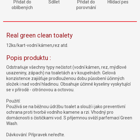
Přidat do
Sdílet
Přidat do
Hlídací pes
oblíbených
porovnání
Real green clean toalety
12ks/kart-vodní kámen,rez atd.
Popis produktu :
Odstraňuje všechny typy nečistot (vodní kámen, rez, mýdlové
usazeniny, zápach) na toaletách a v koupelnách. Gelová
konzistence zajišťuje prodlouženou dobu působení účinných
složek i nad vodní hladinou. Obsahuje účinné kyseliny vyskytující
se v přírodě - citrónovou a octovou.
Použití:
Používá se na běžnou údržbu toalet a slouží i jako preventivní
ochrana proti tvorbě vodního kamene a rzi. Vhodný pro
domácnosti s čističkami vod. S příjemnou svěží parfemací Green
Wash.
Dávkování: Přípravek neřeďte.