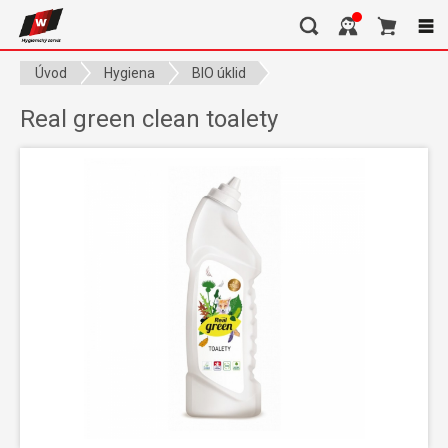
Úvod
Hygiena
BIO úklid
Real green clean toalety
Real green clean toalety