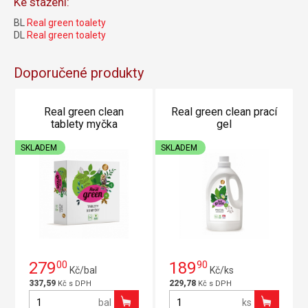
Ke stažení:
BL
Real green toalety
DL
Real green toalety
Doporučené produkty
Real green clean
Real green clean prací
tablety myčka
gel
SKLADEM
SKLADEM
279
00
189
90
Kč/bal
Kč/ks
337,59
229,78
Kč s DPH
Kč s DPH
bal
ks