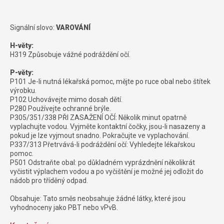
Signální slovo:
VAROVÁNÍ
H-věty:
H319 Způsobuje vážné podráždění očí.
P-věty:
P101 Je-li nutná lékařská pomoc, mějte po ruce obal nebo štítek
výrobku.
P102 Uchovávejte mimo dosah dětí.
P280 Používejte ochranné brýle.
P305/351/338 PŘI ZASAŽENÍ OČÍ: Několik minut opatrně
vyplachujte vodou. Vyjměte kontaktní čočky, jsou-li nasazeny a
pokud je lze vyjmout snadno. Pokračujte ve vyplachování.
P337/313 Přetrvává-li podráždění očí: Vyhledejte lékařskou
pomoc.
P501 Odstraňte obal: po důkladném vyprázdnění několikrát
vyčistit výplachem vodou a po vyčištění je možné jej odložit do
nádob pro tříděný odpad.
Obsahuje: Tato směs neobsahuje žádné látky, které jsou
vyhodnoceny jako PBT nebo vPvB.