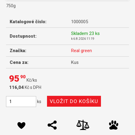
750g
Katalogové číslo:
1000005
Skladem
23 ks
Dostupnost:
k
6.8.2026 11:19
Značka:
Real green
Cena za:
Kus
95
90
Kč/ks
116,04
Kč s DPH
ks