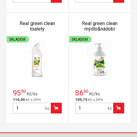
Real green clean
Real green clean
toalety
mýdlo&nádobí
SKLADEM
SKLADEM
95
90
86
90
Kč/ks
Kč/ks
116,04
105,15
Kč s DPH
Kč s DPH
ks
ks