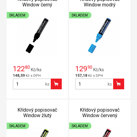
Window černý
Window modrý
SKLADEM
SKLADEM
122
80
129
90
Kč/ks
Kč/ks
148,59
157,18
Kč s DPH
Kč s DPH
ks
ks
Křídový popisovač
Křídový popisovač
Window žlutý
Window červený
SKLADEM
SKLADEM