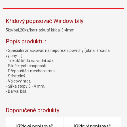
Křídový popisovač Window bílý
5ks/bal,20ks/kart-tekutá křída-3-4mm
Popis produktu :
- Speciální značkovač na neporézní povrchy (okna, zrcadla,
výlohy, …).
- Tekutá křída na vodní bázi.
- Silné krycí schopností.
- Přepouštěcí mechanismus.
- Stíratelný.
- Válcový hrot.
- Šířka stopy 3 - 4 mm.
- Barva: bílá.
Doporučené produkty
Křídový popisovač
Křídový popisovač