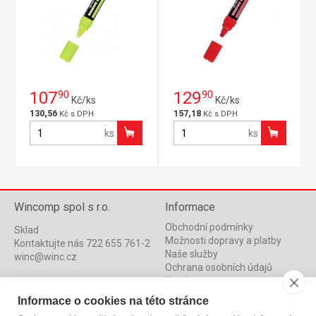
107
90
129
90
Kč/ks
Kč/ks
130,56
157,18
Kč s DPH
Kč s DPH
ks
ks
Wincomp spol s r.o.
Informace
Obchodní podmínky
Sklad
Možnosti dopravy a platby
Kontaktujte nás 722 655 761-2
Naše služby
winc@winc.cz
Ochrana osobních údajů
Katalog
Adresa Skladu
Novinky
CTPark HK A2
Informace o cookies na této stránce
Akce
Bratří Štefanů 1219/91