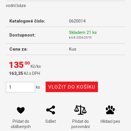
vodní báze
Katalogové číslo:
0620014
Skladem
21 ks
Dostupnost:
k
6.8.2026 20:19
Cena za:
Kus
135
00
Kč/ks
163,35
Kč s DPH
ks
Přidat do
Sdílet
Přidat do
Hlídací pes
oblíbených
porovnání