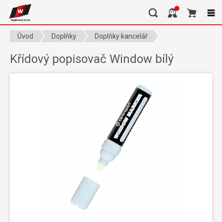
Úvod
Doplňky
Doplňky kancelář
Křídový popisovač Window bílý
Křídový popisovač Window bílý